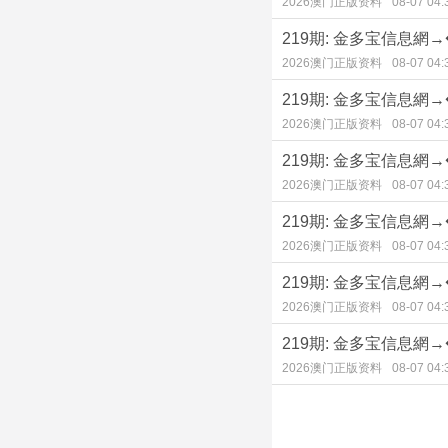
2026澳门正版资料
08-07 04:
219期: 金多宝信息網
2026澳门正版资料
08-07 04:
219期: 金多宝信息網
2026澳门正版资料
08-07 04:
219期: 金多宝信息網
2026澳门正版资料
08-07 04:
219期: 金多宝信息網
2026澳门正版资料
08-07 04:
219期: 金多宝信息網
2026澳门正版资料
08-07 04:
219期: 金多宝信息網
2026澳门正版资料
08-07 04: