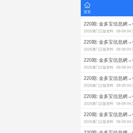
首页
220期: 金多宝信息網
2026澳门正版资料
08-08 04:
220期: 金多宝信息網
2026澳门正版资料
08-08 04:
220期: 金多宝信息網
2026澳门正版资料
08-08 04:
220期: 金多宝信息網
2026澳门正版资料
08-08 04:
220期: 金多宝信息網
2026澳门正版资料
08-08 04:
220期: 金多宝信息網
2026澳门正版资料
08-08 04:
220期: 金多宝信息網