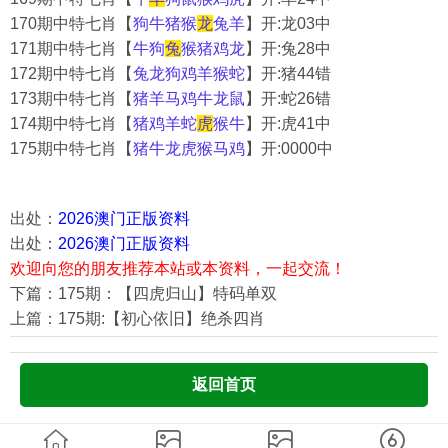
170期中特七肖【
狗牛猪猴
龙
兔羊
】开:龙03中
171期中特七肖【
牛狗
兔
猴猪鸡龙
】开:兔28中
172期中特七肖【
兔龙狗鸡羊猴蛇
】开:猪44错
173期中特七肖【
猪羊马鸡牛龙鼠
】开:蛇26错
174期中特七肖【
猪鸡羊蛇
虎
猴牛
】开:虎41中
175期中特七肖【
猪牛龙虎猴马鸡
】开:0000中
出处：
2026澳门正版资料
出处：
2026澳门正版资料
欢迎向您的朋友推荐本站或本资料，一起交流！
下篇：175期：【四虎归山】特码单双
上篇：175期:【初心依旧】绝杀四肖
返回首页