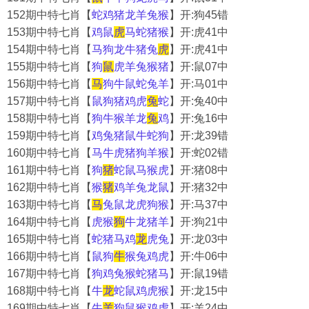
152期中特七肖【
蛇鸡猪龙羊兔猴
】开:狗45错
153期中特七肖【
鸡鼠
虎
马蛇猪猴
】开:虎41中
154期中特七肖【
马狗龙牛猪兔
虎
】开:虎41中
155期中特七肖【
狗
鼠
虎羊兔猴猪
】开:鼠07中
156期中特七肖【
马
狗牛鼠蛇兔羊
】开:马01中
157期中特七肖【
鼠狗猪鸡虎
兔
蛇
】开:兔40中
158期中特七肖【
狗牛猴羊龙
兔
鸡
】开:兔16中
159期中特七肖【
鸡兔猪鼠牛蛇狗
】开:龙39错
160期中特七肖【
马牛虎猪狗羊猴
】开:蛇02错
161期中特七肖【
狗
猪
蛇鼠马猴虎
】开:猪08中
162期中特七肖【
猴
猪
鸡羊兔龙鼠
】开:猪32中
163期中特七肖【
马
兔鼠龙虎狗猴
】开:马37中
164期中特七肖【
虎猴
狗
牛龙猪羊
】开:狗21中
165期中特七肖【
蛇猪马鸡
龙
虎兔
】开:龙03中
166期中特七肖【
鼠狗
牛
猴兔鸡虎
】开:牛06中
167期中特七肖【
狗鸡兔猴蛇猪马
】开:鼠19错
168期中特七肖【
牛
龙
蛇鼠鸡虎猴
】开:龙15中
169期中特七肖【
牛
羊
狗鼠猴鸡虎
】开:羊24中